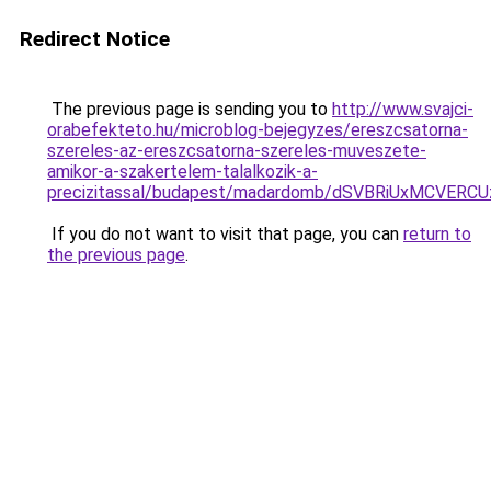
Redirect Notice
The previous page is sending you to
http://www.svajci-
orabefekteto.hu/microblog-bejegyzes/ereszcsatorna-
szereles-az-ereszcsatorna-szereles-muveszete-
amikor-a-szakertelem-talalkozik-a-
precizitassal/budapest/madardomb/dSVBRiUxMCV
If you do not want to visit that page, you can
return to
the previous page
.